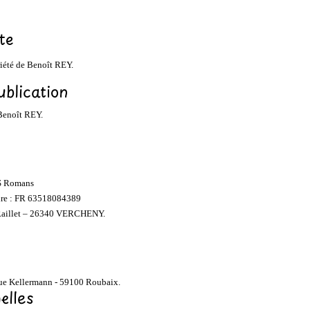
te
priété de Benoît REY.
ublication
 Benoît REY.
S Romans
re : FR 63518084389
u Raillet – 26340 VERCHENY.
rue Kellermann - 59100 Roubaix.
elles