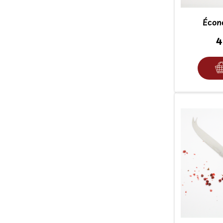
Écon
4