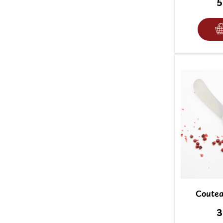
5
Coutea
3