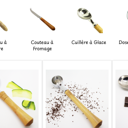
u à
Couteau à
Cuillère à Glace
Dos
re
Fromage