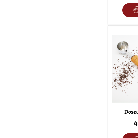
Doseu
4