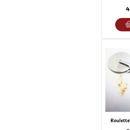
4
Roulett