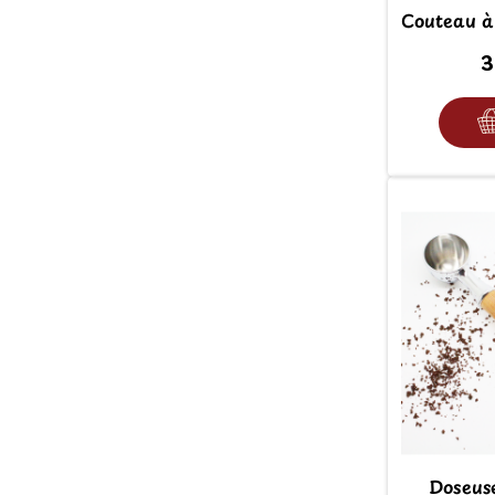
Couteau à
3
Doseus