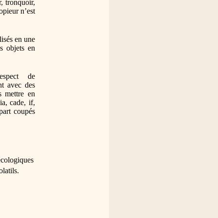
, tronquoir, 
pieur n’est 
lisés en une 
s objets en 
spect de 
nt avec des 
s mettre en 
a, cade, if, 
part coupés 
écologiques 
atils.