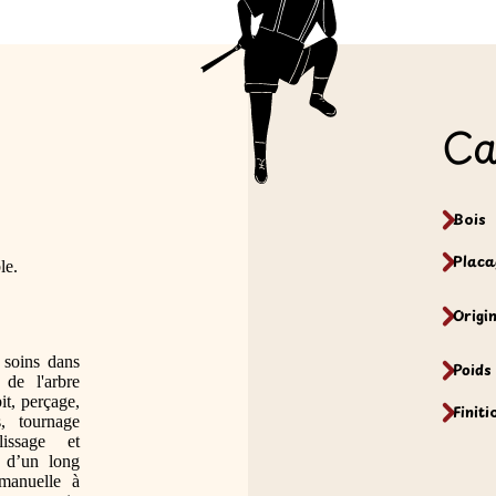
Ca
Bois
Placa
le.
Origi
 soins dans 
Poids
de l'arbre 
it, perçage, 
Finiti
, tournage 
issage et 
 d’un long 
 manuelle à 