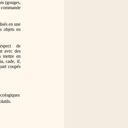
ois (gouges, 
 à commande 
lisés en une 
s objets en 
spect de 
nt avec des 
s mettre en 
a, cade, if, 
part coupés 
écologiques 
atils.