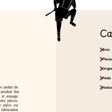
Ca
Bois
Placa
Origi
Poids
e atelier de 
Finiti
produit fini 
 et arasage 
des pièces, 
 pièce est 
brication 