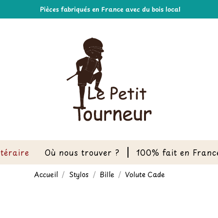
Pièces fabriqués en France avec du bois local
ttéraire
Où nous trouver ?
100% fait en Franc
Accueil
Stylos
Bille
Volute Cade