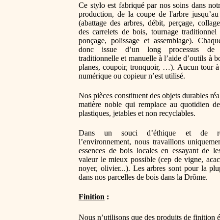
Ce stylo est fabriqué par nos soins dans notr
production, de la coupe de l'arbre jusqu’au 
(
abattage des arbres, débit, perçage, collage
des carrelets de bois, tournage traditionnel 
ponçage, polissage et assemblage). Chaque
donc issue d’un long processus de fa
traditionnelle et manuelle à l’aide d’outils à b
planes, coupoir, tronquoir, …). Aucun tour
numérique ou copieur n’est utilisé.
Nos pièces constituent des objets durables réa
matière noble qui remplace au quotidien de
plastiques, jetables et non recyclables.
Dans un souci d’éthique et de re
l’environnement, nous travaillons uniqueme
essences de bois locales en essayant de le
valeur le mieux possible (
cep de vigne, acaci
noyer, olivier...
). Les arbres sont pour la plu
dans nos parcelles de bois dans la Drôme.
Finition
 :
Nous n’utilisons que des produits de finition 