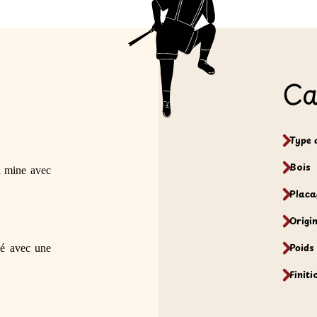
Ca
Type 
Bois
a mine avec 
Placa
Origi
Poids
sé avec une 
Finiti