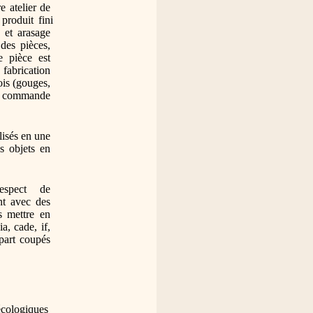
e atelier de 
produit fini 
 et arasage 
des pièces, 
 pièce est 
brication 
ois (gouges, 
 à commande 
lisés en une 
s objets en 
spect de 
nt avec des 
s mettre en 
a, cade, if, 
part coupés 
écologiques 