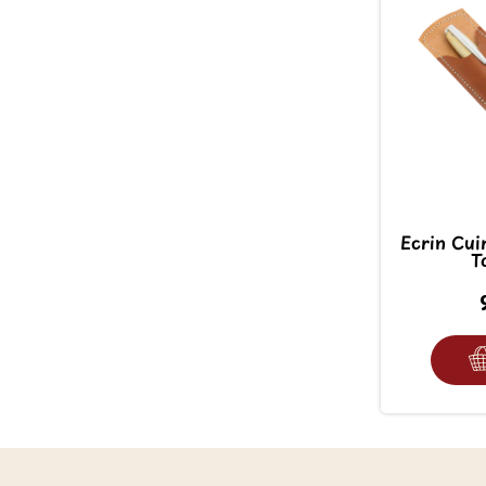
Ecrin Cui
T