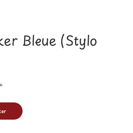
er Bleue (Stylo
a.
ter